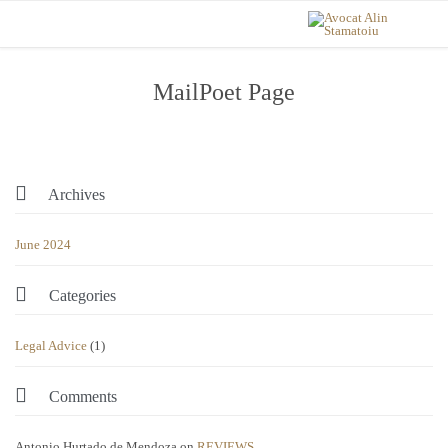
MailPoet Page

Archives
June 2024

Categories
Legal Advice
(1)

Comments
Antonio Hurtado de Mendoza
on
REVIEWS