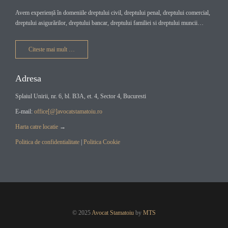
Avem experiență în domeniile dreptului civil, dreptului penal, dreptului comercial,
dreptului asigurărilor, dreptului bancar, dreptului familiei si dreptului muncii…
Citeste mai mult …
Adresa
Splaiul Unirii, nr. 6, bl. B3A, et. 4, Sector 4, Bucuresti
E-mail:
office[@]avocatstamatoiu.ro
Harta catre locatie
→
Politica de confidentialitate
|
Politica Cookie
© 2025
Avocat Stamatoiu
by
MTS