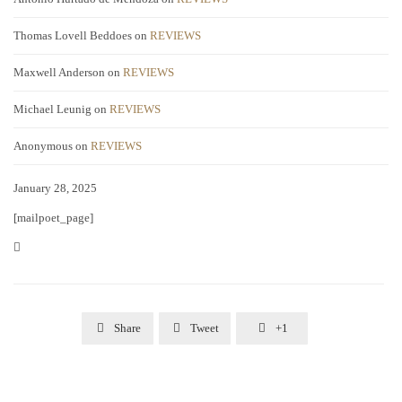
Thomas Lovell Beddoes
on
REVIEWS
Maxwell Anderson
on
REVIEWS
Michael Leunig
on
REVIEWS
Anonymous
on
REVIEWS
January 28, 2025
[mailpoet_page]
Category


Share

Tweet

+1